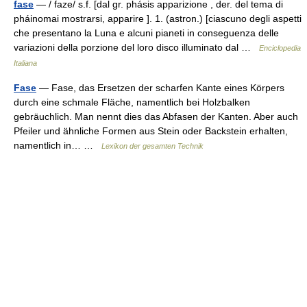
fase
— / faze/ s.f. [dal gr. phásis apparizione , der. del tema di
pháinomai mostrarsi, apparire ]. 1. (astron.) [ciascuno degli aspetti
che presentano la Luna e alcuni pianeti in conseguenza delle
variazioni della porzione del loro disco illuminato dal …
Enciclopedia
Italiana
Fase
— Fase, das Ersetzen der scharfen Kante eines Körpers
durch eine schmale Fläche, namentlich bei Holzbalken
gebräuchlich. Man nennt dies das Abfasen der Kanten. Aber auch
Pfeiler und ähnliche Formen aus Stein oder Backstein erhalten,
namentlich in… …
Lexikon der gesamten Technik