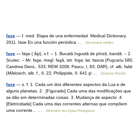
fase
— f. med. Etapa de una enfermedad. Medical Dictionary.
2011. fase En una función periódica …
Diccionario médico
faşe
— fáşe ( ắşi), s.f. – 1. Bucată îngustă de pînză, bandă. – 2.
Scutec. – Mr. faşe, megl. faşă, istr. foşa. lat. fascia (Puşcariu 585;
Candrea Dens., 533; REW 3208; Pascu, I, 83; DAR); cf. alb. fašë
(Miklosich, alb. f., II, 22; Philippide, II, 641 şi …
Dicționar Român
fase
— s. f. 1. Cada um dos diferentes aspectos da Lua e de
alguns planetas. 2. [Figurado] Cada uma das modificações que
se dão em determinadas coisas. 3. Mudança de aspecto. 4.
[Eletricidade] Cada uma das correntes alternas que compõem
uma corrente… …
Dicionário da Língua Portuguesa