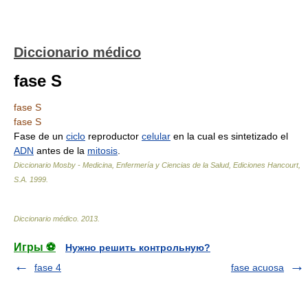
Diccionario médico
fase S
fase S
fase S
Fase de un
ciclo
reproductor
celular
en la cual es sintetizado el
ADN
antes de la
mitosis
.
Diccionario Mosby - Medicina, Enfermería y Ciencias de la Salud, Ediciones Hancourt,
S.A
.
1999
.
Diccionario médico
.
2013
.
Игры ⚽
Нужно решить контрольную?
fase 4
fase acuosa